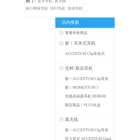
热门：
蓝牙耳机
真无线
旅行降噪耳机
HIFI耳机
游戏耳机
店内搜索
查看所有商品
新！耳夹式耳机
ACCENTUM Clip耳夹式
尝鲜-新品耳机
新！ACCENTUM Clip耳夹
新！MOMENTUM 5
式
无线高保真耳机 HDB630
限定新品！PLUS礼盒
真无线
新！ACCENTUM Clip耳夹
半入耳式 ACCENTUM Open
式