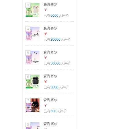
色 礼物
森海塞尔
3
（Sennheiser）
￥
【焕新补贴】
已有
5000
人评价
ACCENTUM Open
真无线耳机 蓝牙无
森海塞尔
4
线耳机半入耳式 奶
（Sennheiser）
￥
油白 礼物 适用苹果
IE200 东方银韵版
已有
20000
人评价
华为
有线耳机HIFI入耳
式高保真音乐耳机
森海塞尔
5
游戏耳机 银色
（Sennheiser）CX
￥
80U 有线音乐耳机
已有
50000
人评价
入耳式有线耳机 黑
色 礼物
森海塞尔
6
（Sennheiser）
￥
【焕新补贴】
已有
5000
人评价
ACCENTUM Open
真无线耳机 经典黑
森海塞尔
7
蓝牙无线耳机半入
（Sennheiser）
￥
耳式 礼物 适用苹果
ACCENTUM Clip
已有
500
人评价
华为
耳夹式耳机 蓝牙无
线耳机开放式 经典
森海塞尔
8
黑 女生礼物