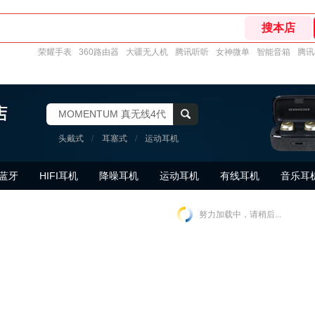
荣耀手表
360路由器
大疆无人机
腾讯听听
女神微单
智能音箱
腾讯
MOMENTUM 真无线4代
头戴式
/
耳塞式
/
运动耳机
蓝牙
HIFI耳机
降噪耳机
运动耳机
有线耳机
音乐耳
努力加载中，请稍后...