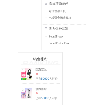
语音增强系列
对话增强耳机
电视语音增强耳机
听力保护耳塞
SoundProtex
SoundProtex Plus
销售排行
RANKING
森海塞尔
1
（Sennheiser）
￥
【宋威龙同款】
已有
50000
人评价
MOMENTUM 4 无
线耳机 大馒头4特
森海塞尔
2
别设计版 蓝牙头戴
（Sennheiser）CX
￥
耳机 曜金黑 适用苹
80S 有线音乐耳机
已有
50000
人评价
果华为
入耳式有线耳机 黑