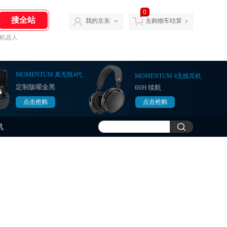
0
我的京东
去购物车结算
机器人
MOMENTUM 真无线4代
MOMENTUM 4无线耳机
定制版曜金黑
60H 续航
点击抢购
点击抢购
点击抢购
点击抢购
机