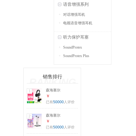
语音增强系列
对话增强耳机
电视语音增强耳机
听力保护耳塞
SoundProtex
SoundProtex Plus
销售排行
RANKING
森海塞尔
1
（Sennheiser）
￥
【宋威龙同款】
已有
50000
人评价
MOMENTUM 4 无
线耳机 大馒头4特
森海塞尔
2
别设计版 蓝牙头戴
（Sennheiser）CX
￥
耳机 曜金黑 适用苹
80S 有线音乐耳机
已有
50000
人评价
果华为
入耳式有线耳机 黑