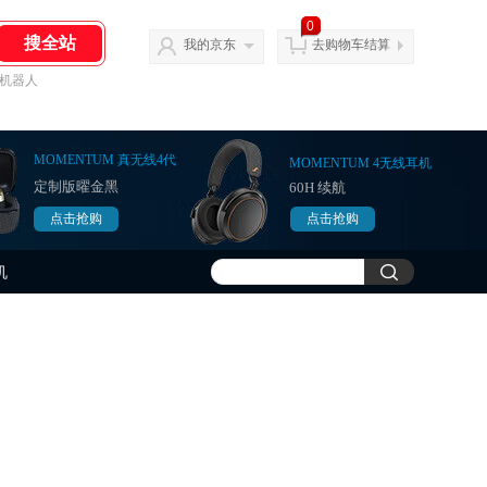
0
我的京东
去购物车结算
机器人
MOMENTUM 真无线4代
MOMENTUM 4无线耳机
定制版曜金黑
60H 续航
点击抢购
点击抢购
点击抢购
点击抢购
机