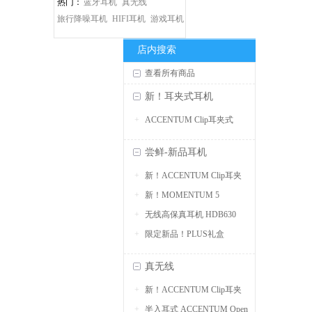
热门：
蓝牙耳机
真无线
旅行降噪耳机
HIFI耳机
游戏耳机
店内搜索
查看所有商品
新！耳夹式耳机
ACCENTUM Clip耳夹式
尝鲜-新品耳机
新！ACCENTUM Clip耳夹
新！MOMENTUM 5
式
无线高保真耳机 HDB630
限定新品！PLUS礼盒
真无线
新！ACCENTUM Clip耳夹
半入耳式 ACCENTUM Open
式