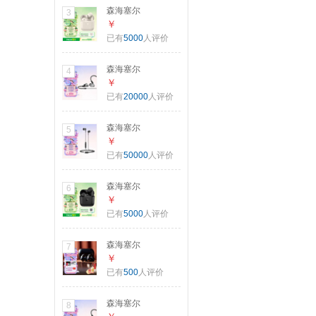
色 礼物
森海塞尔
3
（Sennheiser）
￥
【焕新补贴】
已有
5000
人评价
ACCENTUM Open
真无线耳机 蓝牙无
森海塞尔
4
线耳机半入耳式 奶
（Sennheiser）
￥
油白 礼物 适用苹果
IE200 东方银韵版
已有
20000
人评价
华为
有线耳机HIFI入耳
式高保真音乐耳机
森海塞尔
5
游戏耳机 银色
（Sennheiser）CX
￥
80U 有线音乐耳机
已有
50000
人评价
入耳式有线耳机 黑
色 礼物
森海塞尔
6
（Sennheiser）
￥
【焕新补贴】
已有
5000
人评价
ACCENTUM Open
真无线耳机 经典黑
森海塞尔
7
蓝牙无线耳机半入
（Sennheiser）
￥
耳式 礼物 适用苹果
ACCENTUM Clip
已有
500
人评价
华为
耳夹式耳机 蓝牙无
线耳机开放式 经典
森海塞尔
8
黑 女生礼物