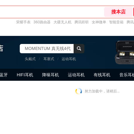
荣耀手表
360路由器
大疆无人机
腾讯听听
女神微单
智能音箱
腾讯
MOMENTUM 真无线4代
头戴式
/
耳塞式
/
运动耳机
蓝牙
HIFI耳机
降噪耳机
运动耳机
有线耳机
音乐耳
努力加载中，请稍后...